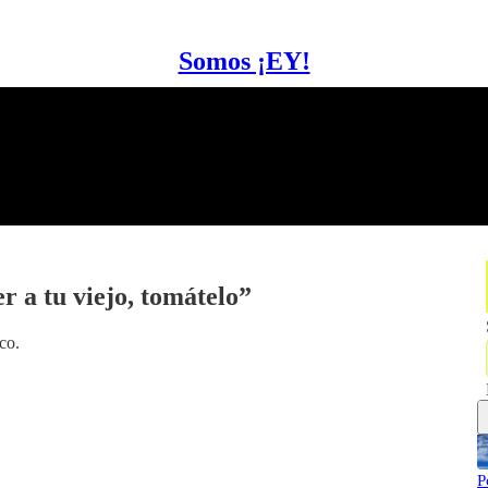
Somos ¡EY!
r a tu viejo, tomátelo”
co.
P