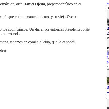
e
 tomátelo”, dice
Daniel Ojeda,
preparador físico en el
s
uel
, que está en mantenimiento, y su viejo
Oscar
,
R
jo los acompañaba. Un día el por entonces presidente Jorge
l
comenzó todo...
s
semana, tenemos en común el club, que lo es todo”.
drés.
L
P
a
B
s
j