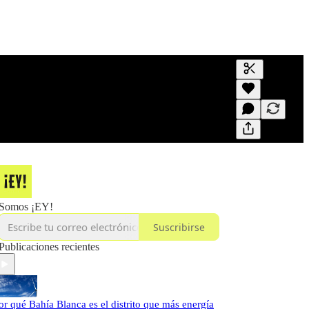
Generar tran
Una transcri
previas y edi
Somos ¡EY!
Suscribirse
Publicaciones recientes
or qué Bahía Blanca es el distrito que más energía