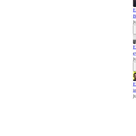
E
B
j
E
e
j
E
i
j