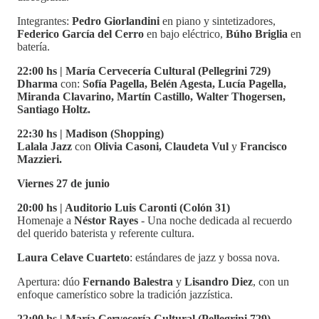
Integrantes:
Pedro Giorlandini
en piano y sintetizadores,
Federico García del Cerro
en bajo eléctrico,
Búho Briglia
en
batería.
22:00 hs | María Cervecería Cultural (Pellegrini 729)
Dharma
con:
Sofía Pagella, Belén Agesta, Lucía Pagella,
Miranda Clavarino, Martín Castillo, Walter Thogersen,
Santiago Holtz.
22:30 hs | Madison (Shopping)
Lalala Jazz
con
Olivia Casoni, Claudeta Vul
y
Francisco
Mazzieri.
Viernes 27 de junio
20:00 hs | Auditorio Luis Caronti (Colón 31)
Homenaje a
Néstor Rayes
- Una noche dedicada al recuerdo
del querido baterista y referente cultura.
Laura Celave Cuarteto
: estándares de jazz y bossa nova.
Apertura: dúo
Fernando Balestra
y
Lisandro Diez
, con un
enfoque camerístico sobre la tradición jazzística.
22:00 hs | María Cervecería Cultural (Pellegrini 729)