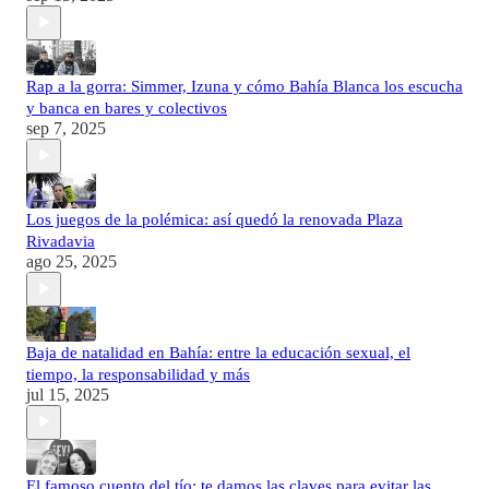
Rap a la gorra: Simmer, Izuna y cómo Bahía Blanca los escucha
y banca en bares y colectivos
sep 7, 2025
Los juegos de la polémica: así quedó la renovada Plaza
Rivadavia
ago 25, 2025
Baja de natalidad en Bahía: entre la educación sexual, el
tiempo, la responsabilidad y más
jul 15, 2025
El famoso cuento del tío: te damos las claves para evitar las