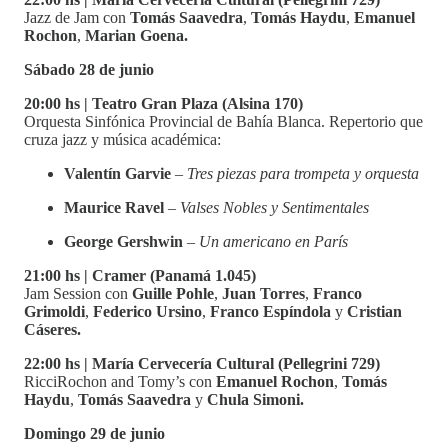
Jazz de Jam con
Tomás Saavedra
,
Tomás Haydu
,
Emanuel
Rochon
,
Marian Goena.
Sábado 28 de junio
20:00 hs | Teatro Gran Plaza (Alsina 170)
Orquesta Sinfónica Provincial de Bahía Blanca. Repertorio que
cruza jazz y música académica:
Valentín Garvie
–
Tres piezas para trompeta y orquesta
Maurice Ravel
–
Valses Nobles y Sentimentales
George Gershwin
–
Un americano en París
21:00 hs | Cramer (Panamá 1.045)
Jam Session con
Guille Pohle
,
Juan Torres
,
Franco
Grimoldi
,
Federico Ursino
,
Franco Espíndola
y
Cristian
Cáseres.
22:00 hs | María Cervecería Cultural (Pellegrini 729)
RicciRochon and Tomy’s con
Emanuel Rochon
,
Tomás
Haydu
,
Tomás Saavedra
y
Chula Simoni.
Domingo 29 de junio