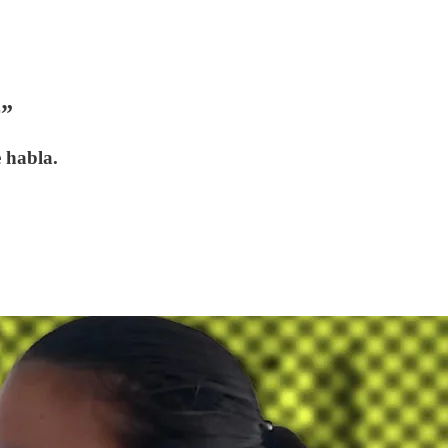
r”
 habla.