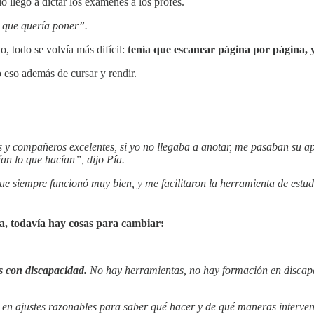
io llegó a dictar los exámenes a los profes.
o que quería poner”.
, todo se volvía más difícil:
tenía que escanear página por página, 
o eso además de cursar y rendir.
y compañeros excelentes, si yo no llegaba a anotar, me pasaban su apu
ían lo que hacían”, dijo Pía.
, que siempre funcionó muy bien, y me facilitaron la herramienta de e
a, todavía hay cosas para cambiar:
as con discapacidad.
No hay herramientas, no hay formación en discap
y en ajustes razonables para saber qué hacer y de qué maneras interven