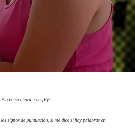
o Pía en su charla con ¡Ey!
los signos de puntuación, si me dice si hay palabras en