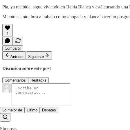
Pía, ya recibida, sigue viviendo en Bahía Blanca y está cursando una
Mientras tanto, busca trabajo como abogada y planea hacer un posgrad
1
Compartir
Anterior
Siguiente
Discusión sobre este post
Comentarios
Restacks
Lo mejor de
Último
Debates
Sin posts