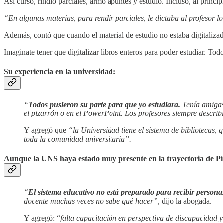
Así cursó, rindió parciales, armó apuntes y estudió. Incluso, al princip
“En algunas materias, para rendir parciales, le dictaba al profesor l
Además, contó que cuando el material de estudio no estaba digitalizado
Imaginate tener que digitalizar libros enteros para poder estudiar. Tod
Su experiencia en la universidad:
“
Todos pusieron su parte para que yo estudiara.
Tenía amigas 
el pizarrón o en el PowerPoint. Los profesores siempre describ
Y agregó que
“la Universidad tiene el sistema de bibliotecas
toda la comunidad universitaria”.
Aunque la UNS haya estado muy presente en la trayectoria de Pí
“
El sistema educativo no está preparado para recibir person
docente muchas veces no sabe qué hacer”
, dijo la abogada.
Y agregó: “
falta capacitación en perspectiva de discapacidad 