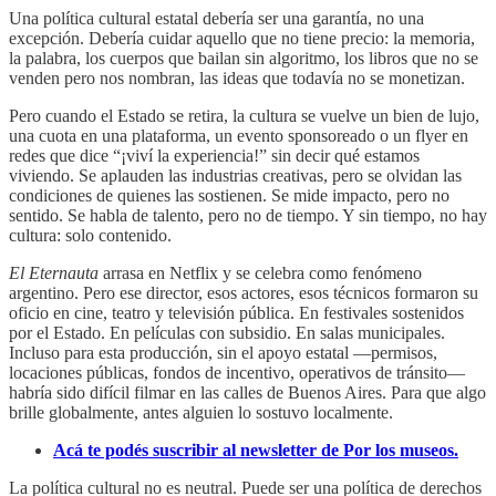
Una política cultural estatal debería ser una garantía, no una
excepción. Debería cuidar aquello que no tiene precio: la memoria,
la palabra, los cuerpos que bailan sin algoritmo, los libros que no se
venden pero nos nombran, las ideas que todavía no se monetizan.
Pero cuando el Estado se retira, la cultura se vuelve un bien de lujo,
una cuota en una plataforma, un evento sponsoreado o un flyer en
redes que dice “¡viví la experiencia!” sin decir qué estamos
viviendo. Se aplauden las industrias creativas, pero se olvidan las
condiciones de quienes las sostienen. Se mide impacto, pero no
sentido. Se habla de talento, pero no de tiempo. Y sin tiempo, no hay
cultura: solo contenido.
El Eternauta
arrasa en Netflix y se celebra como fenómeno
argentino. Pero ese director, esos actores, esos técnicos formaron su
oficio en cine, teatro y televisión pública. En festivales sostenidos
por el Estado. En películas con subsidio. En salas municipales.
Incluso para esta producción, sin el apoyo estatal —permisos,
locaciones públicas, fondos de incentivo, operativos de tránsito—
habría sido difícil filmar en las calles de Buenos Aires. Para que algo
brille globalmente, antes alguien lo sostuvo localmente.
Acá te podés suscribir al newsletter de Por los museos.
La política cultural no es neutral. Puede ser una política de derechos