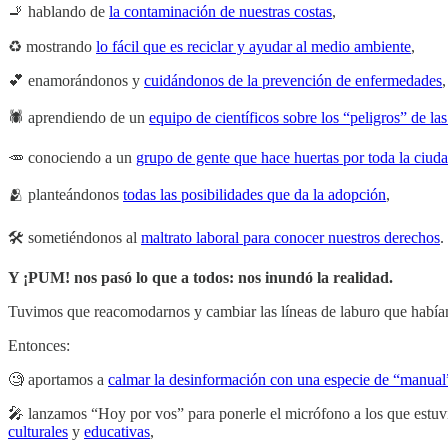
🚬 hablando de
la contaminación de nuestras costas
,
♻ mostrando
lo fácil que es reciclar y ayudar al medio ambiente
,
💕 enamorándonos y
cuidándonos de la prevención de enfermedades
,
🕷 aprendiendo de un
equipo de científicos sobre los “peligros” de la
🥕 conociendo a un
grupo de gente que hace huertas por toda la ciud
🫂 planteándonos
todas las posibilidades que da la adopción
,
🛠️ sometiéndonos al
maltrato laboral para conocer nuestros derechos
.
Y ¡PUM! nos pasó lo que a todos: nos inundó la realidad.
Tuvimos que reacomodarnos y cambiar las líneas de laburo que había
Entonces:
🧐 aportamos a
calmar la desinformación con una especie de “manual
🎤 lanzamos “Hoy por vos” para ponerle el micrófono a los que estu
culturales
y
educativas
,