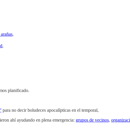
s arañas
,
ad
,
mos planificado.
”
para no decir boludeces apocalípticas en el temporal,
vieron ahí ayudando en plena emergencia:
grupos de vecinos
,
organizaci