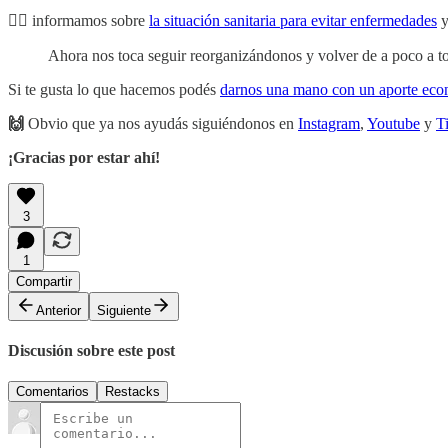
🙇‍♀️ informamos sobre
la situación sanitaria para evitar enfermedades
y
Ahora nos toca seguir reorganizándonos y volver de a poco a t
Si te gusta lo que hacemos podés
darnos una mano con un aporte ec
🙌
Obvio que ya nos ayudás siguiéndonos en
Instagram
,
Youtube
y
T
¡Gracias por estar ahí!
3
1
Compartir
Anterior
Siguiente
Discusión sobre este post
Comentarios
Restacks