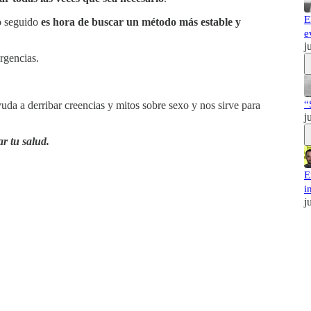
E
do seguido
es hora de buscar un método más estable y
e
j
rgencias.
“
da a derribar creencias y mitos sobre sexo y nos sirve para
j
r tu salud.
E
i
j