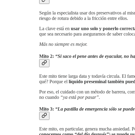
Según la especialista usar dos preservativos al mi
riesgo de rotura debido a la fricción entre ellos.
La clave está en
usar uno solo y ponerlo correc
que sea necesario para asegurarnos de saber coloca
Más no siempre es mejor.
Mito 2:
“Si saco el pene antes de eyacular, no h
Este mito tiene larga data y todavía circula. El f
qué? Porque el
líquido preseminal también pue
Por eso, el cuidado con un método de barrera, com
no cuando
“ya está por pasar”.
Mito 3:
“La pastilla de emergencia sólo se puede
Este mito, en particular, genera mucha ansiedad. 
conocemos como
“del día después”
)
se puede usa