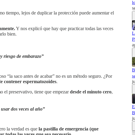
l
s
smo tiempo, lejos de duplicar la protección puede aumentar el
tamente.
Y nos explicó que hay que practicar todas las veces
L
rlo bien.
P
a
ay riesgo de embarazo”
B
amoso “la saco antes de acabar” no es un método seguro. ¿Por
s
de contener espermatozoides
.
j
o el preservativo, tiene que empezar
desde el minuto cero
,
E
 usar dos veces al año”
B
j
Pero la verdad es que
la pastilla de emergencia (que
r todas las veces que sea necesario
.